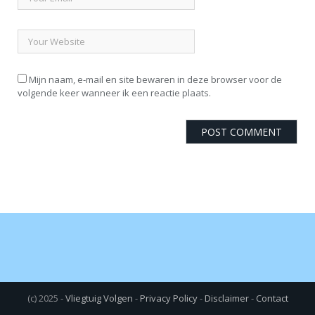
Mijn naam, e-mail en site bewaren in deze browser voor de
volgende keer wanneer ik een reactie plaats.
(c) 2025 -
Vliegtuig Volgen
-
Privacy Policy
-
Disclaimer
-
Contact