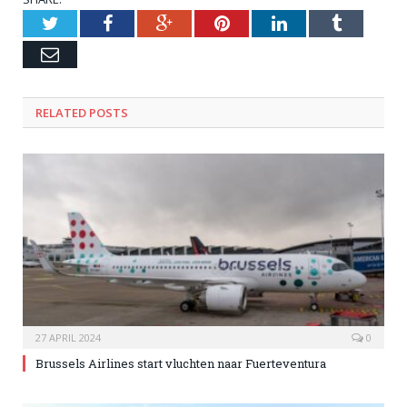
Twitter
Facebook
Google+
Pinterest
LinkedIn
Tumblr
Email
RELATED POSTS
27 APRIL 2024
0
Brussels Airlines start vluchten naar Fuerteventura