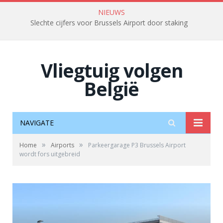
NIEUWS
Slechte cijfers voor Brussels Airport door staking
Vliegtuig volgen
België
NAVIGATE
»
»
Home
Airports
Parkeergarage P3 Brussels Airport
wordt fors uitgebreid