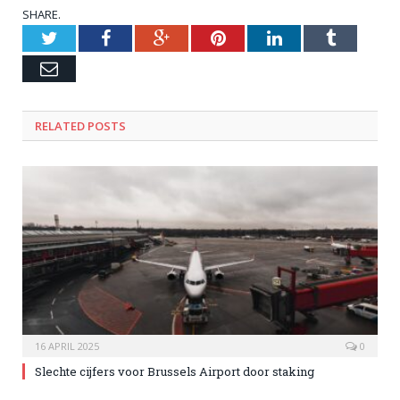
SHARE.
Twitter
Facebook
Google+
Pinterest
LinkedIn
Tumblr
Email
RELATED POSTS
16 APRIL 2025
0
Slechte cijfers voor Brussels Airport door staking