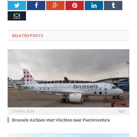
Twitter
Facebook
Google+
Pinterest
LinkedIn
Tumblr
Email
RELATED POSTS
27 APRIL 2024
0
Brussels Airlines start vluchten naar Fuerteventura