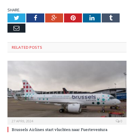
SHARE.
Twitter
Facebook
Google+
Pinterest
LinkedIn
Tumblr
Email
RELATED POSTS
27 APRIL 2024
0
Brussels Airlines start vluchten naar Fuerteventura