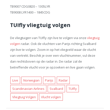
TB9007 CDG0820 – 1305LYR
TB9008 LYR1400 – 1845CDG
TUIfly vliegtuig volgen
De vliegtuigen van TUIfly zijn live te volgen via onze
vliegtuig
volgen
radar. Ook de vluchten van Parijs richting Svalbard
zijn live te volgen. Zoom in op het vliegveld waar de vlucht
van vertrekt. Beschik je over een vluchtnummer, vul deze
dan rechtsboven op de radar in. De radar zal de
betreffende vlucht voor je opzoeken en live gaan volgen.
Live
Norwegian
Parijs
Radar
Scandinavian Airlines
Svalbard
TUIfly
Vliegtuig Volgen
Vlucht volgen