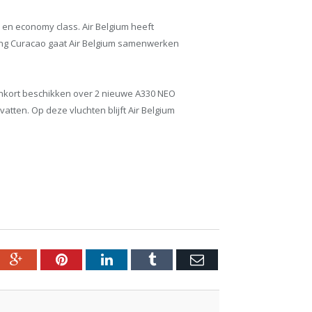
en economy class. Air Belgium heeft
ting Curacao gaat Air Belgium samenwerken
enkort beschikken over 2 nieuwe A330 NEO
atten. Op deze vluchten blijft Air Belgium
ebook
Google+
Pinterest
LinkedIn
Tumblr
Email