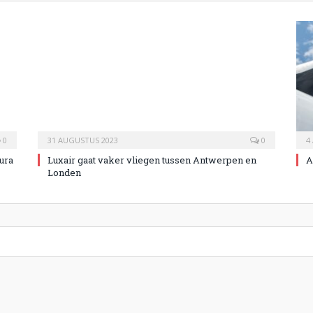
0
31 AUGUSTUS 2023
0
4
tura
Luxair gaat vaker vliegen tussen Antwerpen en
A
Londen