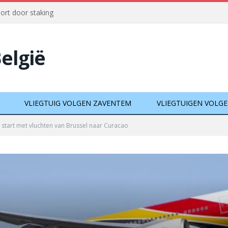
port door staking
België
VLIEGTUIG VOLGEN ZAVENTEM
VLIEGTUIGEN VOLG
 start met vluchten van Brussel naar Curacao