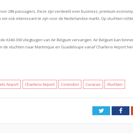
voor 286 passagiers. Deze zijn verdeeld over business, premium economy 
n om ook interessant te zijn voor de Nederlandse markt. Op vluchten rich
de A340-300 vliegtuigen van Air Belgium vervangen. Air Belgium kan binn
ium de vluchten naar Martinique en Guadeloupe vanaf Charleroi Airport herv
els Airport
Charleroi Airport
Corendon
Curacao
Vluchten
Twitter
Fac