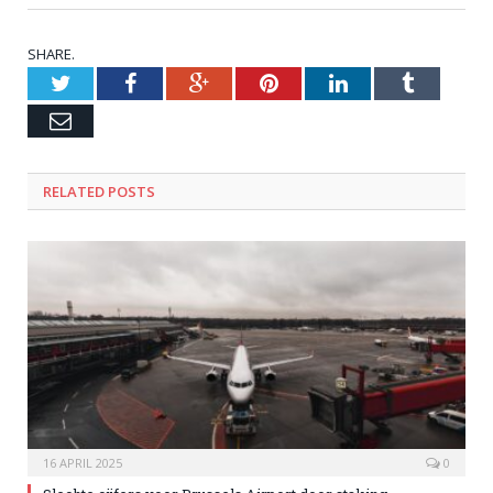
SHARE.
Twitter
Facebook
Google+
Pinterest
LinkedIn
Tumblr
Email
RELATED POSTS
16 APRIL 2025
0