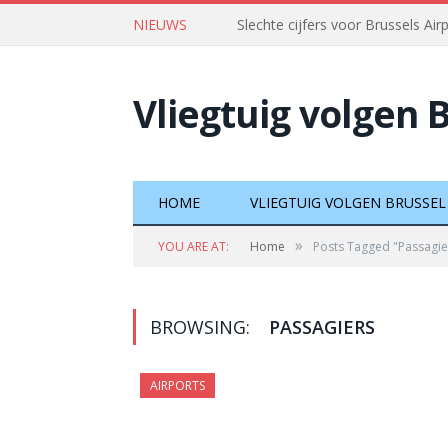
NIEUWS
Slechte cijfers voor Brussels Air
Vliegtuig volgen 
HOME
VLIEGTUIG VOLGEN BRUSSEL
»
YOU ARE AT:
Home
Posts Tagged "Passagie
BROWSING:
PASSAGIERS
AIRPORTS