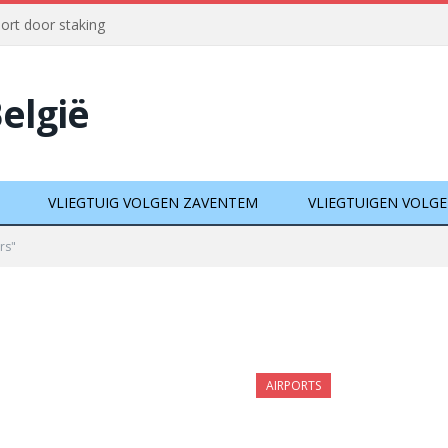
port door staking
België
VLIEGTUIG VOLGEN ZAVENTEM
VLIEGTUIGEN VOLG
rs"
AIRPORTS